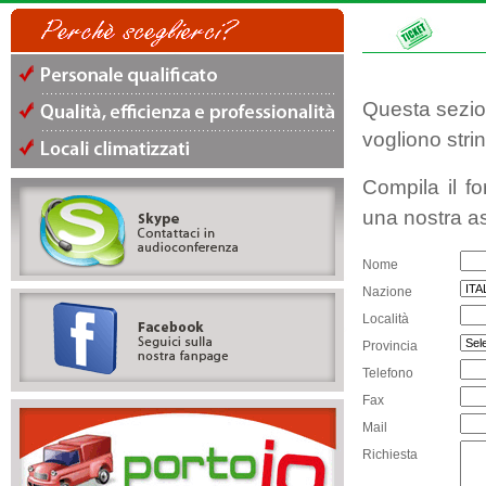
Questa sezion
vogliono stri
Compila il fo
una nostra as
Nome
Nazione
Località
Provincia
Telefono
Fax
Mail
Richiesta